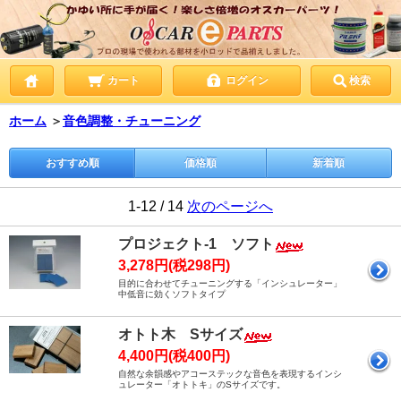
カート
ログイン
検索
ホーム
＞
音色調整・チューニング
おすすめ順
価格順
新着順
1-12 / 14
次のページへ
プロジェクト-1 ソフト
3,278円(税298円)
目的に合わせてチューニングする「インシュレーター」
中低音に効くソフトタイプ
オトト木 Sサイズ
4,400円(税400円)
自然な余韻感やアコーステックな音色を表現するインシ
ュレーター「オトトキ」のSサイズです。