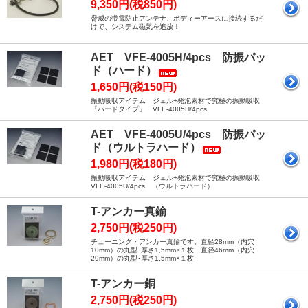
9,350円(税850円)
脅威の帯電防止アンテナ、ボディーアースに接続するだ
けで、システム磁気を追放！
AET VFE-4005H/4pcs 防振パッ
ド（ハード）
1,650円(税150円)
振動吸収アイテム ジェル+発泡素材で究極の振動吸収
「ハードタイプ」 VFE-4005H/4pcs
AET VFE-4005U/4pcs 防振パッ
ド（ウルトラハード）
1,980円(税180円)
振動吸収アイテム ジェル+発泡素材で究極の振動吸収
VFE-4005U/4pcs （ウルトラハード）
T-アンカー真鍮
2,750円(税250円)
チューニング・アンカー真鍮です。直径28mm（内穴
10mm）の丸型･厚さ1,5mm×１枚 直径46mm（内穴
29mm）の丸型･厚さ1,5mm×１枚
T-アンカー銅
2,750円(税250円)