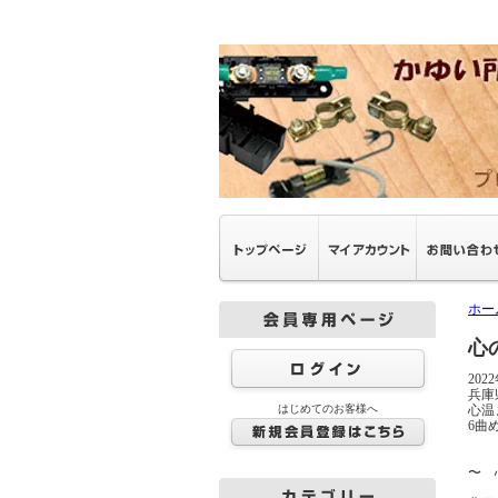
ホー
心
20
兵庫
はじめてのお客様へ
心温
6曲
〜