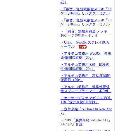
-Q1
・｢銅音」無酸素銅金メッキ「16
ゲージ6mm」リングターミナル
・｢銅音」無酸素銅金メッキ「16
ゲージ8mm」リングターミナル
・「銅音」無酸素銅金 メッキ
16ゲージY型ターミナル
・Qrino NeoQR-ステレオRCA
ケーブル
・アルテコ業務用 W200X 多用
途/瞬間接着剤（20g）
・アルテコ業務用 Z39 超浸透
性/瞬間接着剤（20g）
・アルテコ業務用 高粘度/瞬間
接着剤（20g）
・アルテコ業務用 低臭効果促
進スプレープライマー（420ml）
・カーオーディオマガジン VOL.
118「森井奈緒CD付録」
・森井奈緒「A Clown In New Yor
k」
・2019 「森井奈緒 with the KIT」
バイレゾ 音源