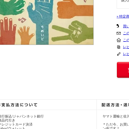
購入
» 特定
買
こ
こ
レビ
レ
銀行振込/ジャパンネット銀行
ヤマト運輸と佐
商品代引き
クレジットカード決済
＊ただ今、お買い
Yahoo!ウォレット
ン中ですよ。