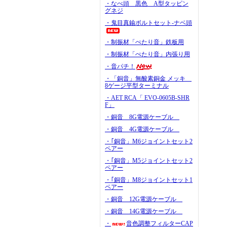
・なべ頭 黒色 A型タッピン
グネジ
・鬼目真鍮ボルトセット-ナベ頭
・制振材「ぺたり音」鉄板用
・制振材「ぺたり音」内張り用
・音パチ！
・「銅音」無酸素銅金 メッキ
8ゲージ平型ターミナル
・AET RCA「 EVO-0605B-SHR
F」
・銅音 8G電源ケーブル
・銅音 4G電源ケーブル
・｢銅音」M6ジョイントセット2
ペアー
・｢銅音」M5ジョイントセット2
ペアー
・｢銅音」M8ジョイントセット1
ペアー
・銅音 12G電源ケーブル
・銅音 14G電源ケーブル
・
音色調整フィルターCAP