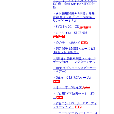
・カーオーディオマガジン VOL.
130 森井奈緒 with the KIT CD付
録
・★お徳用10袋★ ｢銅音」無酸
素銅 金メッキ「8ゲージ8mm」
リングターミナル
・SVO Pro 2G CD
・ミドリイロ SPLB-005
・心の手 ちめいど
・銅音端子＆MIDIヒューズ＆B
OXセット（8G用）
・｢銅音」無酸素銅金メッキ「8
ゲージ8mm」リングターミナル
・10cmダブルコーンスピーカー
（ペアー）
・Qrino ＣLS-RCAケーブル
・オトト木 Sサイズ
・プロ用‘ドア防振セット ST4
・背音コントロール「B P ディ
フュージョン」
・アコーステックハーモニー 4