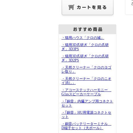
・猫用ハウス「クロの城」
・猫用3D爪研ぎ「クロの爪研
ぎ」3D3PS
・猫用3D爪研ぎ「クロの爪研
ぎ」3D2PS
・天然クリーナー「クロのヨゴ
レ取り」
・天然クリーナー「クロのニオ
イ消し」
・アコーステックハーモニー
G1zsスピーカーケーブル
・｢銅音」内臓アンプ用コネクト
セット
・｢銅音」HU用電源コネクトセ
ット
・銅音バッテリーターミナル
D端子セット（大ポール）