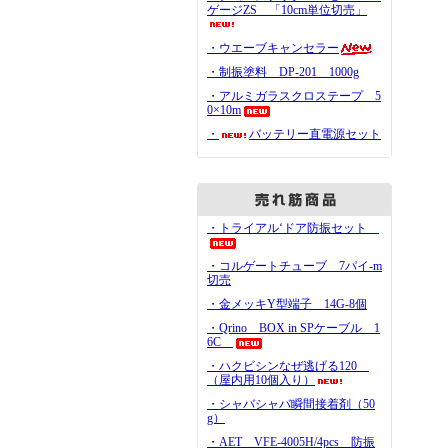
ゲージZS 「10cm単位切売」
・ウエーブキャンセラー
・制振塗料 DP-201 1000g
・アルミガラスクロステープ 5
0×10m
・
バッテリー直電源セット
・トライアル‘ドア防振セット
・コルゲートチューブ 7パイ-m
切売
・金メッキY型端子 14G-8個
・Qrino BOX in SPケーブル 1
6C
・ハクビシンなぜ逃げる120
（屋内用10個入り）
・シャバシャバ瞬間接着剤（50
g）
・AET VFE-4005H/4pcs 防振