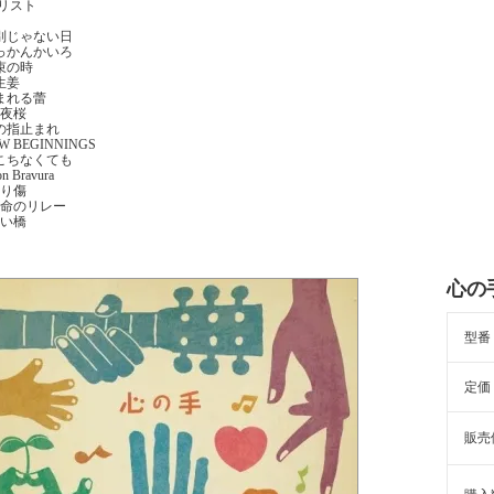
目リスト
特別じゃない日
けっかんかいろ
約束の時
生姜
生まれる蕾
本夜桜
この指止まれ
EW BEGINNINGS
ぎこちなくても
on Bravura
擦り傷
 生命のリレー
永い橋
心の
型番
定価
販売