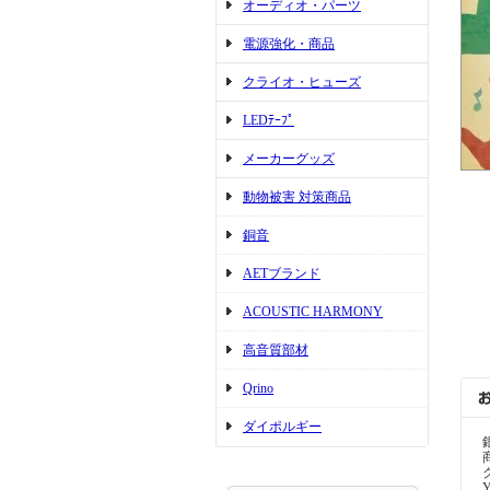
オーディオ・パーツ
電源強化・商品
クライオ・ヒューズ
LEDﾃｰﾌﾟ
メーカーグッズ
動物被害 対策商品
銅音
AETブランド
ACOUSTIC HARMONY
高音質部材
Qrino
ダイポルギー