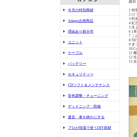
曲
今月の特別商材
1 
2 
3 
Adagio企画商品
4 紅
5 
理由あり処分市
6 1
7 
8 N
ユニット
9 
10 C
ケーブル
11 
12
13 
バッテリー
セキュリティー
CDソフト＆メンテナンス
音色調整・チューニング
デッドニング・防振
遮音・車を静かにする
プロが現場で使うDIY部材