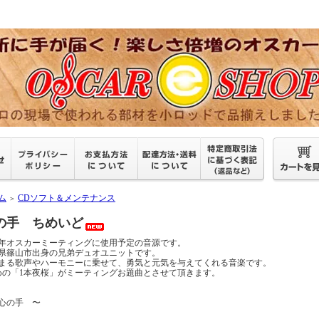
ム
CDソフト＆メンテナンス
＞
の手 ちめいど
22年オスカーミーティングに使用予定の音源です。
県篠山市出身の兄弟デュオユニットです。
まる歌声やハーモニーに乗せて、勇気と元気を与えてくれる音楽です。
めの「1本夜桜」がミーティングお題曲とさせて頂きます。
 心の手 〜