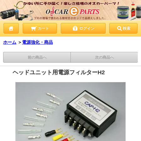
カート
ログイン
検索
ホーム
＞
電源強化・商品
前の商品へ
次の商品へ
ヘッドユニット用電源フィルターH2