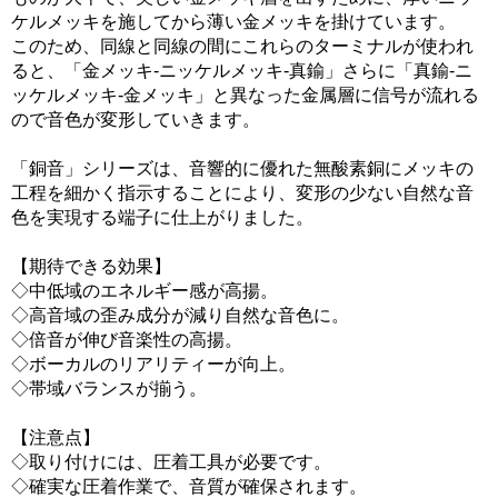
ケルメッキを施してから薄い金メッキを掛けています。
このため、同線と同線の間にこれらのターミナルが使われ
ると、「金メッキ-ニッケルメッキ-真鍮」さらに「真鍮-ニ
ッケルメッキ-金メッキ」と異なった金属層に信号が流れる
ので音色が変形していきます。
「銅音」シリーズは、音響的に優れた無酸素銅にメッキの
工程を細かく指示することにより、変形の少ない自然な音
色を実現する端子に仕上がりました。
【期待できる効果】
◇中低域のエネルギー感が高揚。
◇高音域の歪み成分が減り自然な音色に。
◇倍音が伸び音楽性の高揚。
◇ボーカルのリアリティーが向上。
◇帯域バランスが揃う。
【注意点】
◇取り付けには、圧着工具が必要です。
◇確実な圧着作業で、音質が確保されます。