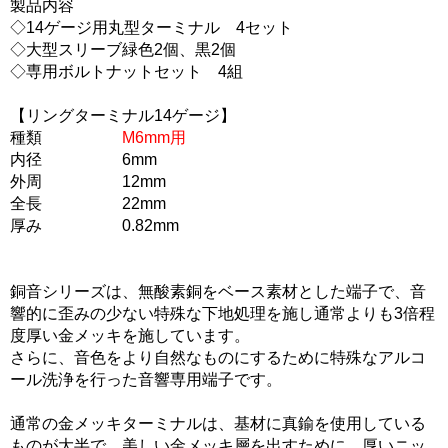
製品内容
◇14ゲージ用丸型ターミナル 4セット
◇大型スリーブ緑色2個、黒2個
◇専用ボルトナットセット 4組
【リングターミナル14ゲージ】
種類
M6mm用
内径 6mm
外周 12mm
全長 22mm
厚み 0.82mm
銅音シリーズは、無酸素銅をベース素材とした端子で、音
響的に歪みの少ない特殊な下地処理を施し通常よりも3倍程
度厚い金メッキを施しています。
さらに、音色をより自然なものにするために特殊なアルコ
ール洗浄を行った音響専用端子です。
通常の金メッキターミナルは、基材に真鍮を使用している
ものが大半で、美しい金メッキ層を出すために、厚いニッ