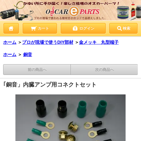
カート
ログイン
検索
ホーム
＞
プロが現場で使うDIY部材
＞
金メッキ 丸型端子
ホーム
＞
銅音
前の商品へ
次の商品へ
｢銅音」内臓アンプ用コネクトセット