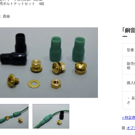
用ボルトナットセット 4組
材：真鍮
｢銅
ー
型番
販売
格
購入
・ 長
さ
» 特定
オプ