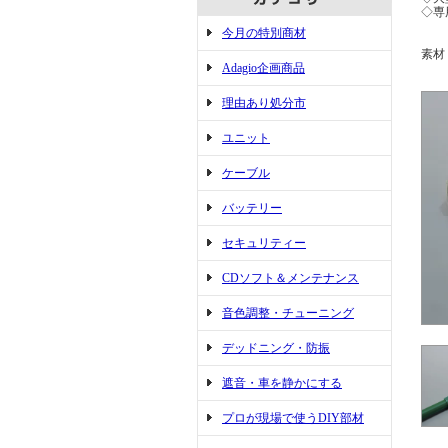
◇専
今月の特別商材
素
Adagio企画商品
理由あり処分市
ユニット
ケーブル
バッテリー
セキュリティー
CDソフト＆メンテナンス
音色調整・チューニング
デッドニング・防振
遮音・車を静かにする
プロが現場で使うDIY部材