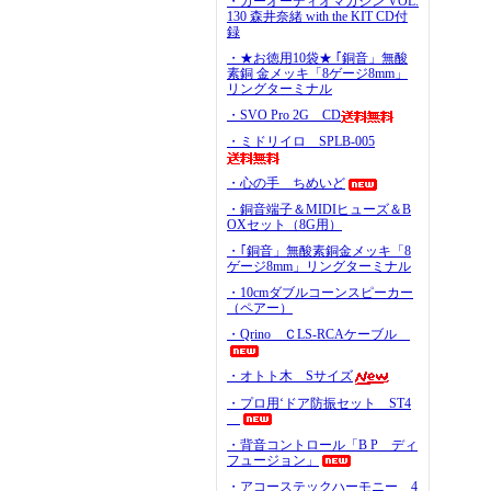
・カーオーディオマガジン VOL.
130 森井奈緒 with the KIT CD付
録
・★お徳用10袋★ ｢銅音」無酸
素銅 金メッキ「8ゲージ8mm」
リングターミナル
・SVO Pro 2G CD
・ミドリイロ SPLB-005
・心の手 ちめいど
・銅音端子＆MIDIヒューズ＆B
OXセット（8G用）
・｢銅音」無酸素銅金メッキ「8
ゲージ8mm」リングターミナル
・10cmダブルコーンスピーカー
（ペアー）
・Qrino ＣLS-RCAケーブル
・オトト木 Sサイズ
・プロ用‘ドア防振セット ST4
・背音コントロール「B P ディ
フュージョン」
・アコーステックハーモニー 4