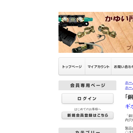
ホー
ホー
｢
ギ
はじめてのお客様へ
「銅
内穴
製品
◇大