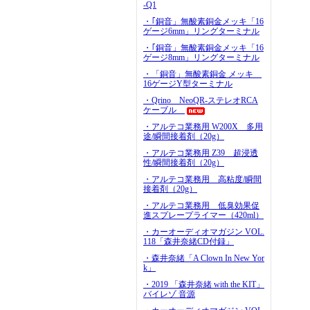
-Q1
・｢銅音」無酸素銅金メッキ「16
ゲージ6mm」リングターミナル
・｢銅音」無酸素銅金メッキ「16
ゲージ8mm」リングターミナル
・「銅音」無酸素銅金 メッキ
16ゲージY型ターミナル
・Qrino NeoQR-ステレオRCA
ケーブル
・アルテコ業務用 W200X 多用
途/瞬間接着剤（20g）
・アルテコ業務用 Z39 超浸透
性/瞬間接着剤（20g）
・アルテコ業務用 高粘度/瞬間
接着剤（20g）
・アルテコ業務用 低臭効果促
進スプレープライマー（420ml）
・カーオーディオマガジン VOL.
118「森井奈緒CD付録」
・森井奈緒「A Clown In New Yor
k」
・2019 「森井奈緒 with the KIT」
バイレゾ 音源