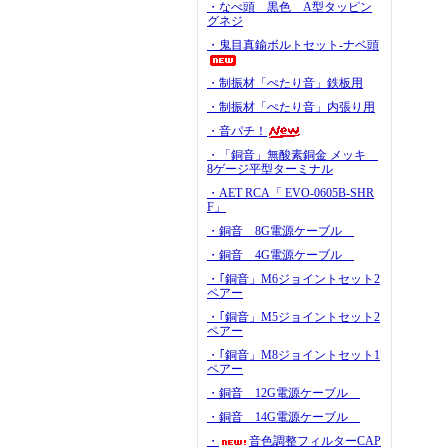
・なべ頭 黒色 A型タッピン
グネジ
・鬼目真鍮ボルトセット-ナベ頭
・制振材「ぺたり音」鉄板用
・制振材「ぺたり音」内張り用
・音パチ！
・「銅音」無酸素銅金 メッキ
8ゲージ平型ターミナル
・AET RCA「 EVO-0605B-SHR
F」
・銅音 8G電源ケーブル
・銅音 4G電源ケーブル
・｢銅音」M6ジョイントセット2
ペアー
・｢銅音」M5ジョイントセット2
ペアー
・｢銅音」M8ジョイントセット1
ペアー
・銅音 12G電源ケーブル
・銅音 14G電源ケーブル
・
音色調整フィルターCAP