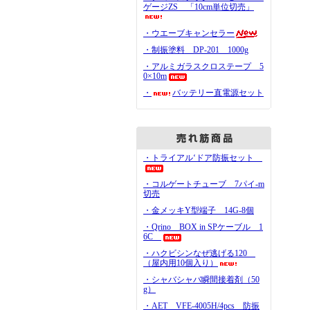
ゲージZS 「10cm単位切売」
・ウエーブキャンセラー
・制振塗料 DP-201 1000g
・アルミガラスクロステープ 5
0×10m
・
バッテリー直電源セット
・トライアル‘ドア防振セット
・コルゲートチューブ 7パイ-m
切売
・金メッキY型端子 14G-8個
・Qrino BOX in SPケーブル 1
6C
・ハクビシンなぜ逃げる120
（屋内用10個入り）
・シャバシャバ瞬間接着剤（50
g）
・AET VFE-4005H/4pcs 防振