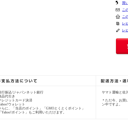
買
こ
こ
レビ
レ
銀行振込/ジャパンネット銀行
ヤマト運輸と佐
商品代引き
クレジットカード決済
＊ただ今、お買い
Yahoo!ウォレット
ン中ですよ。
さらに、「当店のポイント」「GMOとくとくポイント」
「Yahoo!ポイント」もご利用いただけます。