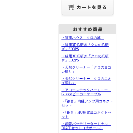
・猫用ハウス「クロの城」
・猫用3D爪研ぎ「クロの爪研
ぎ」3D3PS
・猫用3D爪研ぎ「クロの爪研
ぎ」3D2PS
・天然クリーナー「クロのヨゴ
レ取り」
・天然クリーナー「クロのニオ
イ消し」
・アコーステックハーモニー
G1zsスピーカーケーブル
・｢銅音」内臓アンプ用コネクト
セット
・｢銅音」HU用電源コネクトセ
ット
・銅音バッテリーターミナル
D端子セット（大ポール）