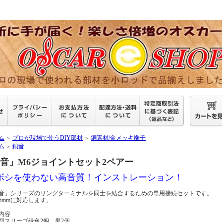
ム
プロが現場で使うDIY部材
銅素材/金メッキ端子
＞
＞
ム
銅音
＞
銅音」M6ジョイントセット2ペアー
ボシを使わない高音質！インストレーション！
音」シリーズのリングターミナルを同士を結合するための専用接続セットです。
6mmに対応します。
内容
型スリーブ緑色2個、黒2個