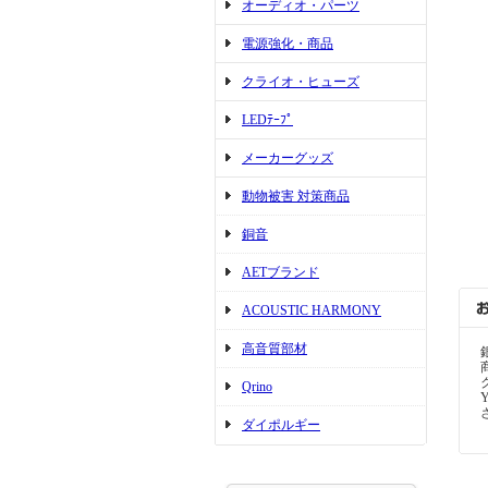
オーディオ・パーツ
電源強化・商品
クライオ・ヒューズ
LEDﾃｰﾌﾟ
メーカーグッズ
動物被害 対策商品
銅音
AETブランド
ACOUSTIC HARMONY
高音質部材
Qrino
ダイポルギー