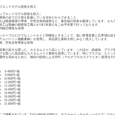
プエンドモデル技術を投入
ップエンドモデル技術を投入」
開発の全ての工程を監修している当社だからできること。
えば鏡面精度の導体、空気含有絶縁材など、最先端の技術を駆使しています。もち
加工は熟練の精密加工職人が1本1本真心をこめ手作業で行っております。
同軸芯構造を採用
ンケーブルだけでなくシールドと同構造とすることで、低い静電容量と広帯域伝送を実
アムバージン無酸素銅）を使用し、高品質な素材を惜しみなく投入しています。
発、空気含有導体を採用
容量の拡大を図った、カスタムメイド品としています。このほか、絶縁体、プラグ
グを図った高品質なカスタムメイド素材を採用しています。特にプラグは、スイッチ
電性を高めるために、独自の技術によるMPC（マルチプロセスクライオ）処理を行
6m 8.400円+税
0m 9.600円+税
5m 10.800円+税
0m 12.000円+税
5m 13.200円+税
0m 14.400円+税
0m 16.800円+税
5m 18.000円+税
0m 19.200円+税
0m 21.600円+税
こで掲載されている「EVO-0605B-SHRFは、オスカーインターナショナルでこだ