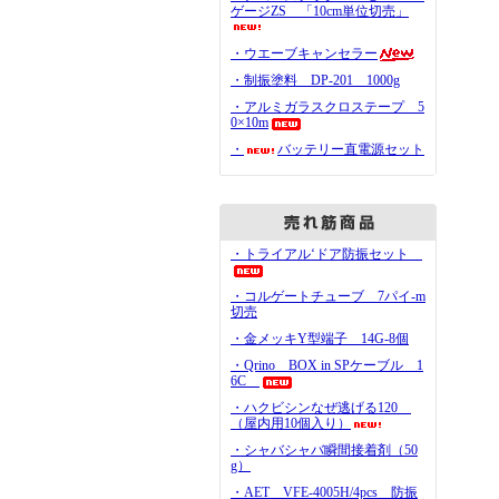
ゲージZS 「10cm単位切売」
・ウエーブキャンセラー
・制振塗料 DP-201 1000g
・アルミガラスクロステープ 5
0×10m
・
バッテリー直電源セット
・トライアル‘ドア防振セット
・コルゲートチューブ 7パイ-m
切売
・金メッキY型端子 14G-8個
・Qrino BOX in SPケーブル 1
6C
・ハクビシンなぜ逃げる120
（屋内用10個入り）
・シャバシャバ瞬間接着剤（50
g）
・AET VFE-4005H/4pcs 防振