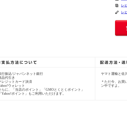
レビ
レ
銀行振込/ジャパンネット銀行
ヤマト運輸と佐
商品代引き
クレジットカード決済
＊ただ今、お買い
Yahoo!ウォレット
ン中ですよ。
さらに、「当店のポイント」「GMOとくとくポイント」
「Yahoo!ポイント」もご利用いただけます。