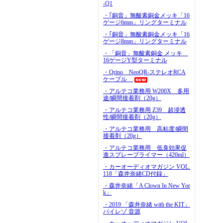
-Q1
・｢銅音」無酸素銅金メッキ「16
ゲージ6mm」リングターミナル
・｢銅音」無酸素銅金メッキ「16
ゲージ8mm」リングターミナル
・「銅音」無酸素銅金 メッキ
16ゲージY型ターミナル
・Qrino NeoQR-ステレオRCA
ケーブル
・アルテコ業務用 W200X 多用
途/瞬間接着剤（20g）
・アルテコ業務用 Z39 超浸透
性/瞬間接着剤（20g）
・アルテコ業務用 高粘度/瞬間
接着剤（20g）
・アルテコ業務用 低臭効果促
進スプレープライマー（420ml）
・カーオーディオマガジン VOL.
118「森井奈緒CD付録」
・森井奈緒「A Clown In New Yor
k」
・2019 「森井奈緒 with the KIT」
バイレゾ 音源