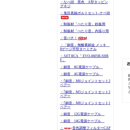
・なべ頭 黒色 A型タッピン
グネジ
・鬼目真鍮ボルトセット-ナベ頭
・制振材「ぺたり音」鉄板用
・制振材「ぺたり音」内張り用
・音パチ！
・「銅音」無酸素銅金 メッキ
8ゲージ平型ターミナル
・AET RCA「 EVO-0605B-SHR
F」
・銅音 8G電源ケーブル
・銅音 4G電源ケーブル
・｢銅音」M6ジョイントセット2
ペアー
・｢銅音」M5ジョイントセット2
ペアー
・｢銅音」M8ジョイントセット1
ペアー
・銅音 12G電源ケーブル
・銅音 14G電源ケーブル
・
音色調整フィルターCAP