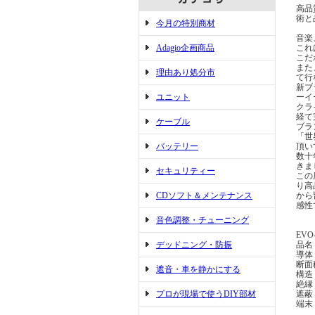
高品
術と
今月の特別商材
音楽
Adagio企画商品
これ
こだ
また
理由あり処分市
て行
新ブ
ユニット
ーイ
クラ
経て
ケーブル
ブラ
「世
バッテリー
頂い
数十
きま
セキュリティー
この
り高
CDソフト＆メンテナンス
から
感性
音色調整・チューニング
EVO
デッドニング・防振
品名 
導体
断面積
遮音・車を静かにする
構造
絶縁
プロが現場で使うDIY部材
遮蔽
端末