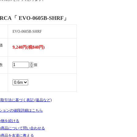
 RCA「 EVO-0605B-SHRF」
EVO-0605B-SHRF
価
9,240円(税840円)
数
個
商取引法に基づく表記 (返品など)
ションの値段詳細はこちら
い物を続ける
の商品について問い合わせる
の商品を友達に教える