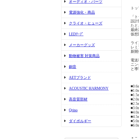
オーディオ・パーツ
トッ
電源強化・商品
「ト
設計
クライオ・ヒューズ
たと
最終
LEDﾃｰﾌﾟ
仮想
ライ
メーカーグッズ
レミ
新開
動物被害 対策商品
電送
ニン
銅音
と導
AETブランド
■0.
ACOUSTIC HARMONY
■1.
■1.
高音質部材
■2.
■2.
■3.
Qrino
■4.
■4.
ダイポルギー
■5.
■6.
＊こ