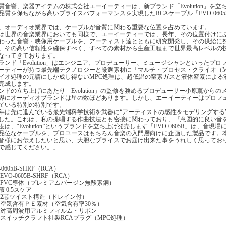
質音響、楽器アイテムの株式会社エーイーティーは、新ブランド「Evolution」を
品質を保ちながら高いプライスパフォーマンスを実現したRCAケーブル「EVO-0605
、オーディオ業界では、ケーブルが音質に関わる重要な位置を占めています。
は世界の音楽業界においても同様で、エーイーティーでは、長年、その位置付けに
わった音響・映像用ケーブルを、アーティスト達とともに研究開発し、その供給に
、その高い信頼性を確保すべく、すべての素材から生産工程まで世界最高レベルの技
なってきております。
ランド「Evolution」はエンジニア、プロデューサー、ミュージシャンといったプ
ーティーが持つ最先端テクノロジーと厳選素材に「マルチ・プロセス・クライオ（M
イオ処理の元請にしか成し得ないMPC処理は、超低温の窒素ガスと液体窒素による
完成します。
ンドの立ち上げにあたり「Evolution」の監修を務めるプロデューサー小原薫から
界にオーディオブランドは星の数ほどあります。しかし、エーイーティーはプロフ
ている特別の特別です。
年は先に進んでいる最先端科学技術を武器に“アーティストの感性をモデリングする
した。これは、私の提唱する作曲技法とも密接に関わっており、『意図的に良い音
度は、“Evolution”というブランドを立ち上げ発売します「EVO-0605R」は、
品位なケーブルを、プロユースはもちろん音楽の入門層向けに企画した製品です。
皆様にお伝えしたいと思い、大胆なプライスでお届け出来た事をうれしく思っております。
で感じてください。」
-0605B-SHRF（RCA）
EVO-0605B-SHRF（RCA）
 PVC導体（プレミアムバージン無酸素銅）
 0.5スケア
 2芯ツイスト構造（ドレイン付）
 空気含有ＰＥ素材（空気含有率30％）
 対高周波用アルミフィルム・リボン
 スイッチクラフト社製RCAプラグ（MPC処理）