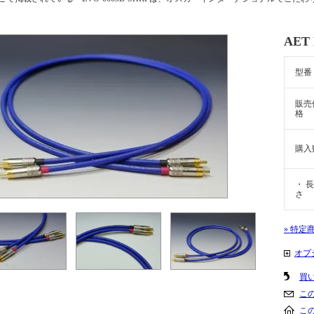
AET
型番
販売
格
購入
・ 長
さ
» 特定
オプ
買
こ
こ