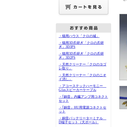
・猫用ハウス「クロの城」
・猫用3D爪研ぎ「クロの爪研
ぎ」3D3PS
・猫用3D爪研ぎ「クロの爪研
ぎ」3D2PS
・天然クリーナー「クロのヨゴ
レ取り」
・天然クリーナー「クロのニオ
イ消し」
・アコーステックハーモニー
G1zsスピーカーケーブル
・｢銅音」内臓アンプ用コネクト
セット
・｢銅音」HU用電源コネクトセ
ット
・銅音バッテリーターミナル
D端子セット（大ポール）