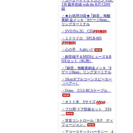
・カーオーディオマガジン VOL.
130 森井奈緒 with the KIT CD付
録
・★お徳用10袋★ ｢銅音」無酸
素銅 金メッキ「8ゲージ8mm」
リングターミナル
・SVO Pro 2G CD
・ミドリイロ SPLB-005
・心の手 ちめいど
・銅音端子＆MIDIヒューズ＆B
OXセット（8G用）
・｢銅音」無酸素銅金メッキ「8
ゲージ8mm」リングターミナル
・10cmダブルコーンスピーカー
（ペアー）
・Qrino ＣLS-RCAケーブル
・オトト木 Sサイズ
・プロ用‘ドア防振セット ST4
・背音コントロール「B P ディ
フュージョン」
・アコーステックハーモニー 4