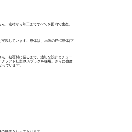
ろん、素材から加工まですべてを国内で生産。
現しています。導体は、aet製のPVC導体(プ
接点、被覆材に至るまで、適切な設計とチュー
クラフト社製RCAプラグを採用。さらに強度
なっています。
わりの制作を行っております。