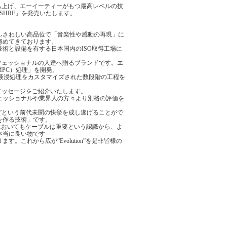
立ち上げ、エーイーティーがもつ最高レベルの技
SHRF」を発売いたします。
ふさわしい高品位で「音楽性や感動の再現」に
努めてきております。
術と設備を有する日本国内のISO取得工場に
ロフェッショナルの人達へ贈るブランドです。エ
PC）処理」を開発。
液浸処理をカスタマイズされた数段階の工程を
のメッセージをご紹介いたします。
ェッショナルや業界人の方々より別格の評価を
”という前代未聞の快挙を成し遂げることがで
を作る技術」です。
音現場においてもケーブルは重要という認識から、よ
本当に良い物です
これから広が“Evolution”を是非皆様の