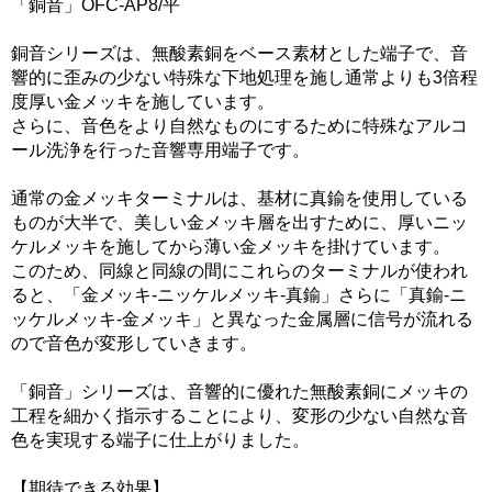
「銅音」OFC-AP8/平
銅音シリーズは、無酸素銅をベース素材とした端子で、音
響的に歪みの少ない特殊な下地処理を施し通常よりも3倍程
度厚い金メッキを施しています。
さらに、音色をより自然なものにするために特殊なアルコ
ール洗浄を行った音響専用端子です。
通常の金メッキターミナルは、基材に真鍮を使用している
ものが大半で、美しい金メッキ層を出すために、厚いニッ
ケルメッキを施してから薄い金メッキを掛けています。
このため、同線と同線の間にこれらのターミナルが使われ
ると、「金メッキ-ニッケルメッキ-真鍮」さらに「真鍮-ニ
ッケルメッキ-金メッキ」と異なった金属層に信号が流れる
ので音色が変形していきます。
「銅音」シリーズは、音響的に優れた無酸素銅にメッキの
工程を細かく指示することにより、変形の少ない自然な音
色を実現する端子に仕上がりました。
【期待できる効果】