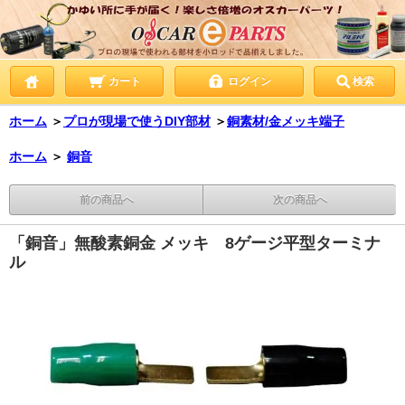
カート
ログイン
検索
ホーム
＞
プロが現場で使うDIY部材
＞
銅素材/金メッキ端子
ホーム
＞
銅音
前の商品へ
次の商品へ
「銅音」無酸素銅金 メッキ 8ゲージ平型ターミナ
ル