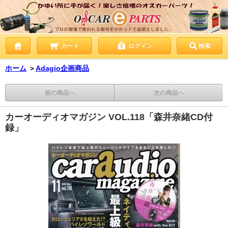
カート
ログイン
検索
ホーム
＞
Adagio企画商品
前の商品へ
次の商品へ
カーオーディオマガジン VOL.118「森井奈緒CD付
録」