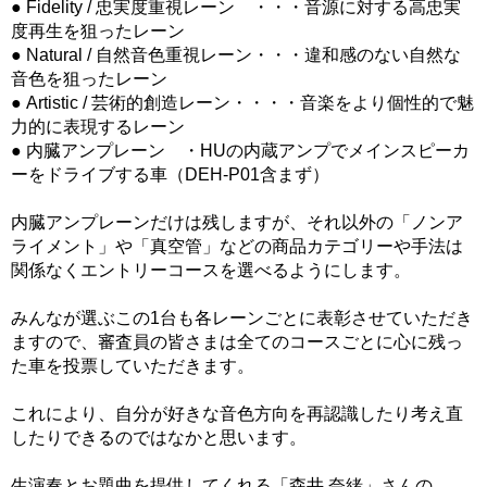
● Fidelity / 忠実度重視レーン ・・・音源に対する高忠実
度再生を狙ったレーン
● Natural / 自然音色重視レーン・・・違和感のない自然な
音色を狙ったレーン
● Artistic / 芸術的創造レーン・・・・音楽をより個性的で魅
力的に表現するレーン
● 内臓アンプレーン ・HUの内蔵アンプでメインスピーカ
ーをドライブする車（DEH-P01含まず）
内臓アンプレーンだけは残しますが、それ以外の「ノンア
ライメント」や「真空管」などの商品カテゴリーや手法は
関係なくエントリーコースを選べるようにします。
みんなが選ぶこの1台も各レーンごとに表彰させていただき
ますので、審査員の皆さまは全てのコースごとに心に残っ
た車を投票していただきます。
これにより、自分が好きな音色方向を再認識したり考え直
したりできるのではなかと思います。
生演奏とお題曲を提供してくれる「森井 奈緒」さんの