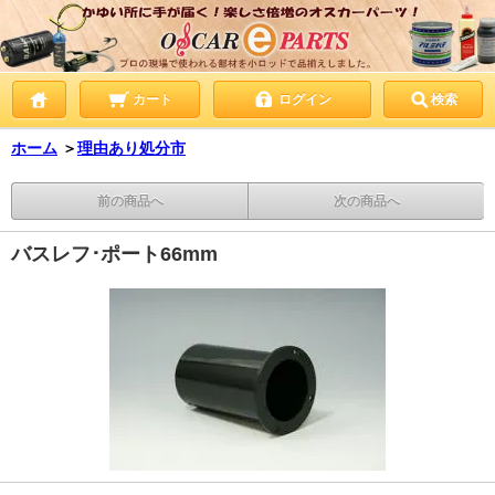
カート
ログイン
検索
ホーム
＞
理由あり処分市
前の商品へ
次の商品へ
バスレフ･ポート66mm