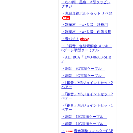
・なべ頭 黒色 A型タッピン
グネジ
・鬼目真鍮ボルトセット-ナベ頭
・制振材「ぺたり音」鉄板用
・制振材「ぺたり音」内張り用
・音パチ！
・「銅音」無酸素銅金 メッキ
8ゲージ平型ターミナル
・AET RCA「 EVO-0605B-SHR
F」
・銅音 8G電源ケーブル
・銅音 4G電源ケーブル
・｢銅音」M6ジョイントセット2
ペアー
・｢銅音」M5ジョイントセット2
ペアー
・｢銅音」M8ジョイントセット1
ペアー
・銅音 12G電源ケーブル
・銅音 14G電源ケーブル
・
音色調整フィルターCAP