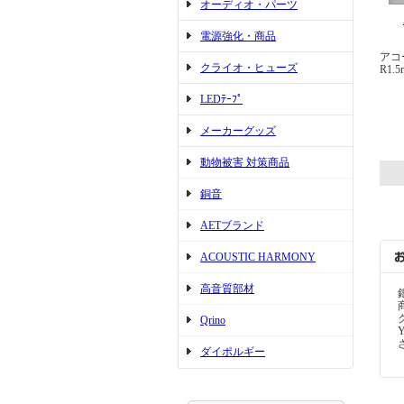
オーディオ・パーツ
電源強化・商品
アコ
クライオ・ヒューズ
R1
LEDﾃｰﾌﾟ
メーカーグッズ
動物被害 対策商品
銅音
AETブランド
ACOUSTIC HARMONY
高音質部材
Qrino
ダイポルギー