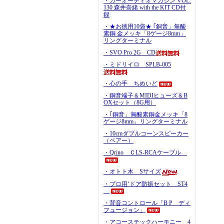
・カーオーディオマガジン VOL.
130 森井奈緒 with the KIT CD付
録
・★お徳用10袋★ ｢銅音」無酸
素銅 金メッキ「8ゲージ8mm」
リングターミナル
・SVO Pro 2G CD
・ミドリイロ SPLB-005
・心の手 ちめいど
・銅音端子＆MIDIヒューズ＆B
OXセット（8G用）
・｢銅音」無酸素銅金メッキ「8
ゲージ8mm」リングターミナル
・10cmダブルコーンスピーカー
（ペアー）
・Qrino ＣLS-RCAケーブル
・オトト木 Sサイズ
・プロ用‘ドア防振セット ST4
・背音コントロール「B P ディ
フュージョン」
・アコーステックハーモニー 4