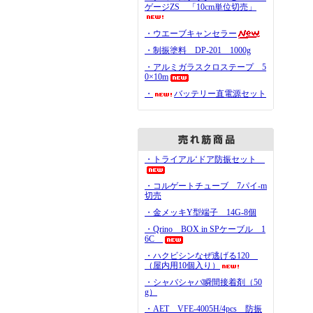
ゲージZS 「10cm単位切売」
・ウエーブキャンセラー
・制振塗料 DP-201 1000g
・アルミガラスクロステープ 5
0×10m
・
バッテリー直電源セット
・トライアル‘ドア防振セット
・コルゲートチューブ 7パイ-m
切売
・金メッキY型端子 14G-8個
・Qrino BOX in SPケーブル 1
6C
・ハクビシンなぜ逃げる120
（屋内用10個入り）
・シャバシャバ瞬間接着剤（50
g）
・AET VFE-4005H/4pcs 防振