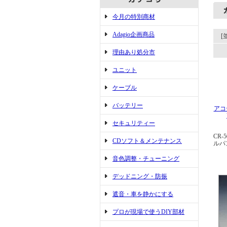
今月の特別商材
Adagio企画商品
[
理由あり処分市
ユニット
ケーブル
バッテリー
アコ
セキュリティー
CR
CDソフト＆メンテナンス
ルパ
音色調整・チューニング
デッドニング・防振
遮音・車を静かにする
プロが現場で使うDIY部材