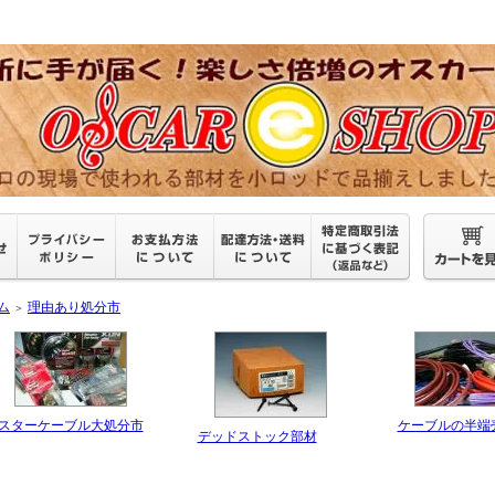
ム
理由あり処分市
＞
スターケーブル大処分市
ケーブルの半端
デッドストック部材