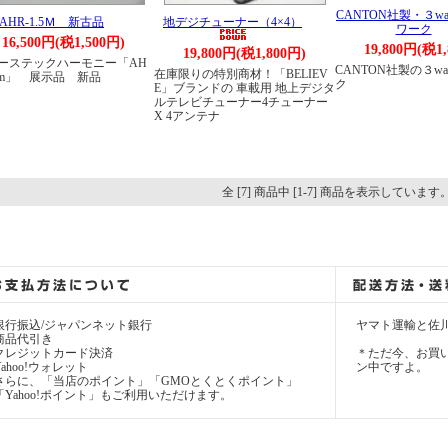
CANTON社製・３w
AHR-1.5Ｍ 新古品
地デジチューナー（4×4）
ワーク
16,500円(税1,500円)
19,800円(税1
19,800円(税1,800円)
ーステックハーモニー「AH
CANTON社製の３w
在庫限りの特別商材！「BELIEV
.5m」 展示品 新品
ク
E」ブランドの 車載用 地上デジタ
ルテレビチューナー4チューナー
X 4アンテナ
全 [7] 商品中 [1-7] 商品を表示しています
銀行振込/ジャパンネット銀行
ヤマト運輸と佐
商品代引き
クレジットカード決済
＊ただ今、お買い
Yahoo!ウォレット
ン中ですよ。
さらに、「当店のポイント」「GMOとくとくポイント」
「Yahoo!ポイント」もご利用いただけます。