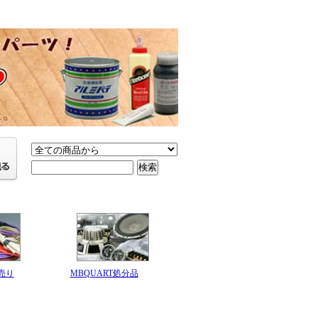
売り
MBQUART処分品