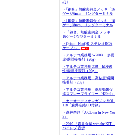
-Q1
・｢銅音」無酸素銅金メッキ「16
ゲージ6mm」リングターミナル
・｢銅音」無酸素銅金メッキ「16
ゲージ8mm」リングターミナル
・「銅音」無酸素銅金 メッキ
16ゲージY型ターミナル
・Qrino NeoQR-ステレオRCA
ケーブル
・アルテコ業務用 W200X 多用
途/瞬間接着剤（20g）
・アルテコ業務用 Z39 超浸透
性/瞬間接着剤（20g）
・アルテコ業務用 高粘度/瞬間
接着剤（20g）
・アルテコ業務用 低臭効果促
進スプレープライマー（420ml）
・カーオーディオマガジン VOL.
118「森井奈緒CD付録」
・森井奈緒「A Clown In New Yor
k」
・2019 「森井奈緒 with the KIT」
バイレゾ 音源