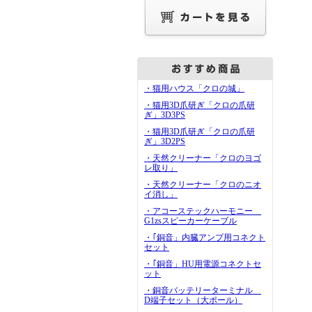
・猫用ハウス「クロの城」
・猫用3D爪研ぎ「クロの爪研
ぎ」3D3PS
・猫用3D爪研ぎ「クロの爪研
ぎ」3D2PS
・天然クリーナー「クロのヨゴ
レ取り」
・天然クリーナー「クロのニオ
イ消し」
・アコーステックハーモニー
G1zsスピーカーケーブル
・｢銅音」内臓アンプ用コネクト
セット
・｢銅音」HU用電源コネクトセ
ット
・銅音バッテリーターミナル
D端子セット（大ポール）