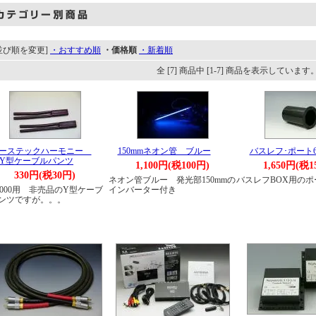
並び順を変更]
・おすすめ順
・価格順
・新着順
全 [7] 商品中 [1-7] 商品を表示しています
ーステックハーモニー
150mmネオン管 ブルー
バスレフ･ポート6
Y型ケーブルパンツ
1,100円(税100円)
1,650円(税1
330円(税30円)
ネオン管ブルー 発光部150mmの
バスレフBOX用の
-5000用 非売品のY型ケーブ
インバーター付き
ンツですが。。。